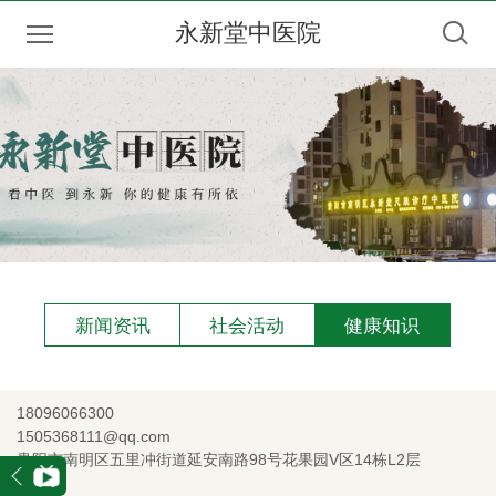
永新堂中医院
新闻资讯
社会活动
健康知识
18096066300
1505368111@qq.com
贵阳市南明区五里冲街道延安南路98号花果园V区14栋L2层